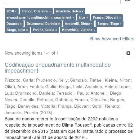
2018 ×
Franco, Crislaine ×
Anacleto, Helen ×
enquadramento multimodal; impeachment ×
true ×
França, Djiovani ×
Dataset ×
Drummond, Daniela ×
Antonelli, Diego ×
Borges, Tiago ×
Braga, Leila ×
Fontes, Giulia ×
Benevides, Victoria ×
Show Advanced Filters
Now showing items 1-1 of 1
Codificação enquadramento multimodal do
impeachment
Rizzotto, Carla
;
Prudencio, Kelly
;
Sampaio, Rafael
;
Kleina, Nilton
;
Oliari, Artur
;
Fontes, Giulia
;
Braga, Leila
;
Anacleto, Helen
;
Lopes,
Luiz
;
Drummond, Daniela
;
Ferracioli, Paulo
;
Antonelli, Diego
;
Neves, Dédallo
;
Petrucci, Gabriela
;
Franco, Crislaine
;
Borges,
Tiago
;
Benevides, Victoria
;
França, Djiovani
;
Sordi, Renato
;
Januario, Priscila
(
2018
)
Base de dados referente à codificação de 2202 notícias a
respeito do impeachment de Dilma Rousseff, publicadas entre 02
de dezembro de 2015 (data em que foi instaurado o processo de
impeachment) até 31 de agosto de 2016 ...