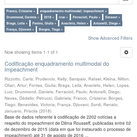
Franco, Crislaine ×
enquadramento multimodal; impeachment ×
Drummond, Daniela ×
2018 ×
true ×
Ferracioli, Paulo ×
Dataset ×
Braga, Leila ×
Fontes, Giulia ×
Anacleto, Helen ×
Antonelli, Diego ×
França, Djiovani ×
Borges, Tiago ×
Show Advanced Filters
Now showing items 1-1 of 1
Codificação enquadramento multimodal do
impeachment
Rizzotto, Carla
;
Prudencio, Kelly
;
Sampaio, Rafael
;
Kleina, Nilton
;
Oliari, Artur
;
Fontes, Giulia
;
Braga, Leila
;
Anacleto, Helen
;
Lopes,
Luiz
;
Drummond, Daniela
;
Ferracioli, Paulo
;
Antonelli, Diego
;
Neves, Dédallo
;
Petrucci, Gabriela
;
Franco, Crislaine
;
Borges,
Tiago
;
Benevides, Victoria
;
França, Djiovani
;
Sordi, Renato
;
Januario, Priscila
(
2018
)
Base de dados referente à codificação de 2202 notícias a
respeito do impeachment de Dilma Rousseff, publicadas entre 02
de dezembro de 2015 (data em que foi instaurado o processo de
impeachment) até 31 de agosto de 2016 ...