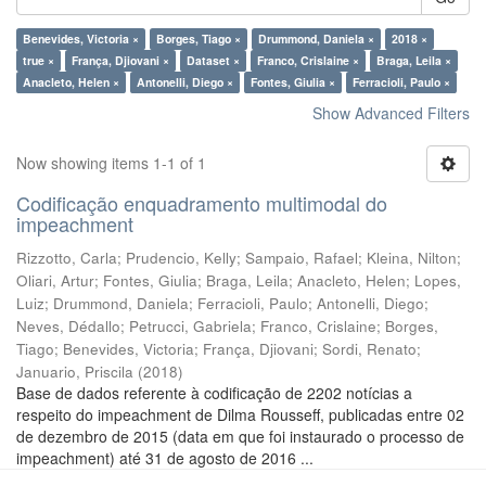
Benevides, Victoria ×
Borges, Tiago ×
Drummond, Daniela ×
2018 ×
true ×
França, Djiovani ×
Dataset ×
Franco, Crislaine ×
Braga, Leila ×
Anacleto, Helen ×
Antonelli, Diego ×
Fontes, Giulia ×
Ferracioli, Paulo ×
Show Advanced Filters
Now showing items 1-1 of 1
Codificação enquadramento multimodal do
impeachment
Rizzotto, Carla
;
Prudencio, Kelly
;
Sampaio, Rafael
;
Kleina, Nilton
;
Oliari, Artur
;
Fontes, Giulia
;
Braga, Leila
;
Anacleto, Helen
;
Lopes,
Luiz
;
Drummond, Daniela
;
Ferracioli, Paulo
;
Antonelli, Diego
;
Neves, Dédallo
;
Petrucci, Gabriela
;
Franco, Crislaine
;
Borges,
Tiago
;
Benevides, Victoria
;
França, Djiovani
;
Sordi, Renato
;
Januario, Priscila
(
2018
)
Base de dados referente à codificação de 2202 notícias a
respeito do impeachment de Dilma Rousseff, publicadas entre 02
de dezembro de 2015 (data em que foi instaurado o processo de
impeachment) até 31 de agosto de 2016 ...