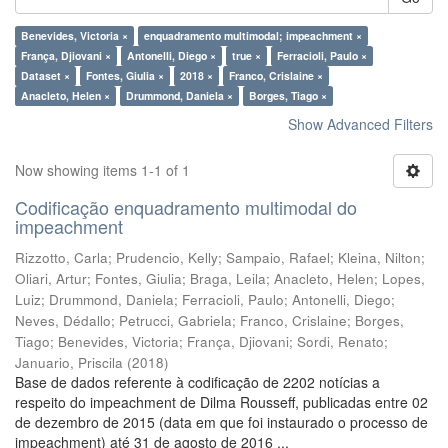
Benevides, Victoria ×
enquadramento multimodal; impeachment ×
França, Djiovani ×
Antonelli, Diego ×
true ×
Ferracioli, Paulo ×
Dataset ×
Fontes, Giulia ×
2018 ×
Franco, Crislaine ×
Anacleto, Helen ×
Drummond, Daniela ×
Borges, Tiago ×
Show Advanced Filters
Now showing items 1-1 of 1
Codificação enquadramento multimodal do
impeachment
Rizzotto, Carla
;
Prudencio, Kelly
;
Sampaio, Rafael
;
Kleina, Nilton
;
Oliari, Artur
;
Fontes, Giulia
;
Braga, Leila
;
Anacleto, Helen
;
Lopes,
Luiz
;
Drummond, Daniela
;
Ferracioli, Paulo
;
Antonelli, Diego
;
Neves, Dédallo
;
Petrucci, Gabriela
;
Franco, Crislaine
;
Borges,
Tiago
;
Benevides, Victoria
;
França, Djiovani
;
Sordi, Renato
;
Januario, Priscila
(
2018
)
Base de dados referente à codificação de 2202 notícias a
respeito do impeachment de Dilma Rousseff, publicadas entre 02
de dezembro de 2015 (data em que foi instaurado o processo de
impeachment) até 31 de agosto de 2016 ...