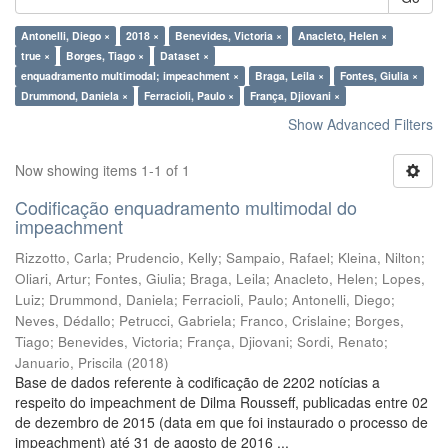
Antonelli, Diego ×
2018 ×
Benevides, Victoria ×
Anacleto, Helen ×
true ×
Borges, Tiago ×
Dataset ×
enquadramento multimodal; impeachment ×
Braga, Leila ×
Fontes, Giulia ×
Drummond, Daniela ×
Ferracioli, Paulo ×
França, Djiovani ×
Show Advanced Filters
Now showing items 1-1 of 1
Codificação enquadramento multimodal do
impeachment
Rizzotto, Carla
;
Prudencio, Kelly
;
Sampaio, Rafael
;
Kleina, Nilton
;
Oliari, Artur
;
Fontes, Giulia
;
Braga, Leila
;
Anacleto, Helen
;
Lopes,
Luiz
;
Drummond, Daniela
;
Ferracioli, Paulo
;
Antonelli, Diego
;
Neves, Dédallo
;
Petrucci, Gabriela
;
Franco, Crislaine
;
Borges,
Tiago
;
Benevides, Victoria
;
França, Djiovani
;
Sordi, Renato
;
Januario, Priscila
(
2018
)
Base de dados referente à codificação de 2202 notícias a
respeito do impeachment de Dilma Rousseff, publicadas entre 02
de dezembro de 2015 (data em que foi instaurado o processo de
impeachment) até 31 de agosto de 2016 ...