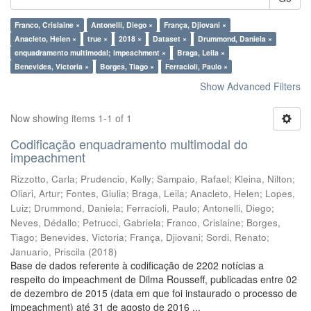
Franco, Crislaine ×
Antonelli, Diego ×
França, Djiovani ×
Anacleto, Helen ×
true ×
2018 ×
Dataset ×
Drummond, Daniela ×
enquadramento multimodal; impeachment ×
Braga, Leila ×
Benevides, Victoria ×
Borges, Tiago ×
Ferracioli, Paulo ×
Show Advanced Filters
Now showing items 1-1 of 1
Codificação enquadramento multimodal do
impeachment
Rizzotto, Carla
;
Prudencio, Kelly
;
Sampaio, Rafael
;
Kleina, Nilton
;
Oliari, Artur
;
Fontes, Giulia
;
Braga, Leila
;
Anacleto, Helen
;
Lopes,
Luiz
;
Drummond, Daniela
;
Ferracioli, Paulo
;
Antonelli, Diego
;
Neves, Dédallo
;
Petrucci, Gabriela
;
Franco, Crislaine
;
Borges,
Tiago
;
Benevides, Victoria
;
França, Djiovani
;
Sordi, Renato
;
Januario, Priscila
(
2018
)
Base de dados referente à codificação de 2202 notícias a
respeito do impeachment de Dilma Rousseff, publicadas entre 02
de dezembro de 2015 (data em que foi instaurado o processo de
impeachment) até 31 de agosto de 2016 ...