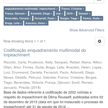
enquadramento multimodal; impeachment ×
Franco, Crislaine ×
França, Djiovani ×
Antonelli, Diego ×
true ×
2018 ×
Dataset ×
Benevides, Victoria ×
Ferracioli, Paulo ×
Borges, Tiago ×
Fontes, Giulia ×
Braga, Leila ×
Anacleto, Helen ×
Show Advanced Filters
Now showing items 1-1 of 1
Codificação enquadramento multimodal do
impeachment
Rizzotto, Carla
;
Prudencio, Kelly
;
Sampaio, Rafael
;
Kleina, Nilton
;
Oliari, Artur
;
Fontes, Giulia
;
Braga, Leila
;
Anacleto, Helen
;
Lopes,
Luiz
;
Drummond, Daniela
;
Ferracioli, Paulo
;
Antonelli, Diego
;
Neves, Dédallo
;
Petrucci, Gabriela
;
Franco, Crislaine
;
Borges,
Tiago
;
Benevides, Victoria
;
França, Djiovani
;
Sordi, Renato
;
Januario, Priscila
(
2018
)
Base de dados referente à codificação de 2202 notícias a
respeito do impeachment de Dilma Rousseff, publicadas entre 02
de dezembro de 2015 (data em que foi instaurado o processo de
impeachment) até 31 de agosto de 2016 ...