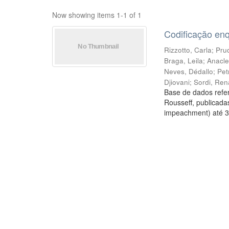
Now showing items 1-1 of 1
Codificação en
Rizzotto, Carla
;
Prud
Braga, Leila
;
Anacle
Neves, Dédallo
;
Pet
Djiovani
;
Sordi, Ren
Base de dados refer
Rousseff, publicada
impeachment) até 3