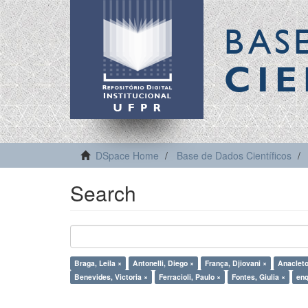
BAS
CIE
DSpace Home
Base de Dados Científicos
Search
Braga, Leila ×
Antonelli, Diego ×
França, Djiovani ×
Anacleto
Benevides, Victoria ×
Ferracioli, Paulo ×
Fontes, Giulia ×
enq