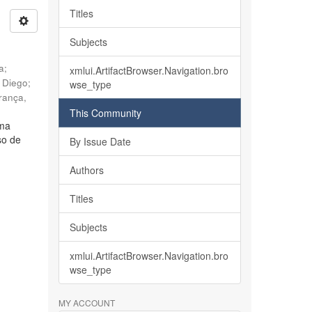
Titles
Subjects
ia
;
xmlui.ArtifactBrowser.Navigation.bro
, Diego
;
wse_type
rança,
This Community
lma
so de
By Issue Date
Authors
Titles
Subjects
xmlui.ArtifactBrowser.Navigation.bro
wse_type
MY ACCOUNT