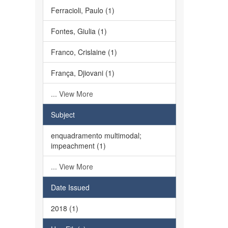
Ferracioli, Paulo (1)
Fontes, Giulia (1)
Franco, Crislaine (1)
França, Djiovani (1)
... View More
Subject
enquadramento multimodal;
impeachment (1)
... View More
Date Issued
2018 (1)