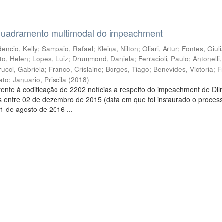
quadramento multimodal do impeachment
encio, Kelly
;
Sampaio, Rafael
;
Kleina, Nilton
;
Oliari, Artur
;
Fontes, Giul
to, Helen
;
Lopes, Luiz
;
Drummond, Daniela
;
Ferracioli, Paulo
;
Antonelli
rucci, Gabriela
;
Franco, Crislaine
;
Borges, Tiago
;
Benevides, Victoria
;
F
ato
;
Januario, Priscila
(
2018
)
ente à codificação de 2202 notícias a respeito do impeachment de Di
s entre 02 de dezembro de 2015 (data em que foi instaurado o proces
1 de agosto de 2016 ...