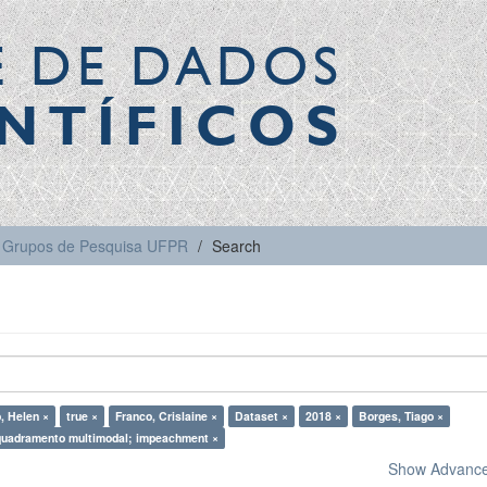
E DE DADOS
NTÍFICOS
Grupos de Pesquisa UFPR
Search
, Helen ×
true ×
Franco, Crislaine ×
Dataset ×
2018 ×
Borges, Tiago ×
uadramento multimodal; impeachment ×
Show Advanced