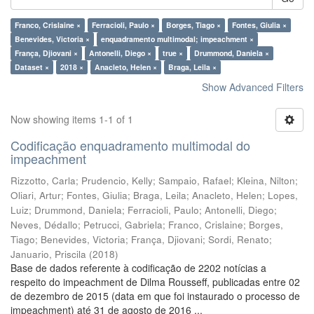
Franco, Crislaine ×
Ferracioli, Paulo ×
Borges, Tiago ×
Fontes, Giulia ×
Benevides, Victoria ×
enquadramento multimodal; impeachment ×
França, Djiovani ×
Antonelli, Diego ×
true ×
Drummond, Daniela ×
Dataset ×
2018 ×
Anacleto, Helen ×
Braga, Leila ×
Show Advanced Filters
Now showing items 1-1 of 1
Codificação enquadramento multimodal do
impeachment
Rizzotto, Carla
;
Prudencio, Kelly
;
Sampaio, Rafael
;
Kleina, Nilton
;
Oliari, Artur
;
Fontes, Giulia
;
Braga, Leila
;
Anacleto, Helen
;
Lopes,
Luiz
;
Drummond, Daniela
;
Ferracioli, Paulo
;
Antonelli, Diego
;
Neves, Dédallo
;
Petrucci, Gabriela
;
Franco, Crislaine
;
Borges,
Tiago
;
Benevides, Victoria
;
França, Djiovani
;
Sordi, Renato
;
Januario, Priscila
(
2018
)
Base de dados referente à codificação de 2202 notícias a
respeito do impeachment de Dilma Rousseff, publicadas entre 02
de dezembro de 2015 (data em que foi instaurado o processo de
impeachment) até 31 de agosto de 2016 ...