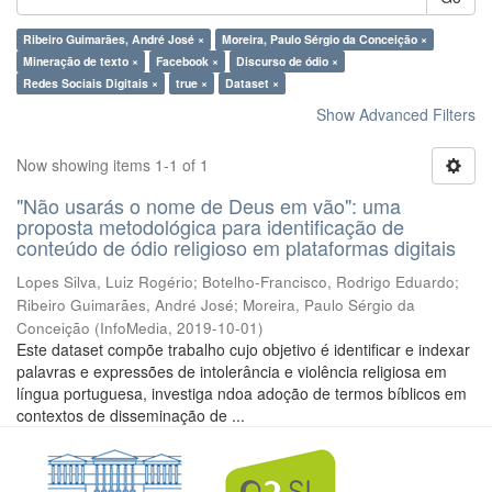
Ribeiro Guimarães, André José ×
Moreira, Paulo Sérgio da Conceição ×
Mineração de texto ×
Facebook ×
Discurso de ódio ×
Redes Sociais Digitais ×
true ×
Dataset ×
Show Advanced Filters
Now showing items 1-1 of 1
"Não usarás o nome de Deus em vão": uma
proposta metodológica para identificação de
conteúdo de ódio religioso em plataformas digitais
Lopes Silva, Luiz Rogério
;
Botelho-Francisco, Rodrigo Eduardo
;
Ribeiro Guimarães, André José
;
Moreira, Paulo Sérgio da
Conceição
(
InfoMedia
,
2019-10-01
)
Este dataset compõe trabalho cujo objetivo é identificar e indexar
palavras e expressões de intolerância e violência religiosa em
língua portuguesa, investiga ndoa adoção de termos bíblicos em
contextos de disseminação de ...