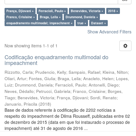
França, Djiovani ×
Ferracioli, Paulo ×
Benevides, Victoria ×
2018 ×
Franco, Crislaine ×
Braga, Leila ×
Drummond, Daniela ×
enquadramento multimodal; impeachment ×
true ×
Dataset ×
Show Advanced Filters
Now showing items 1-1 of 1
Codificação enquadramento multimodal do
impeachment
Rizzotto, Carla
;
Prudencio, Kelly
;
Sampaio, Rafael
;
Kleina, Nilton
;
Oliari, Artur
;
Fontes, Giulia
;
Braga, Leila
;
Anacleto, Helen
;
Lopes,
Luiz
;
Drummond, Daniela
;
Ferracioli, Paulo
;
Antonelli, Diego
;
Neves, Dédallo
;
Petrucci, Gabriela
;
Franco, Crislaine
;
Borges,
Tiago
;
Benevides, Victoria
;
França, Djiovani
;
Sordi, Renato
;
Januario, Priscila
(
2018
)
Base de dados referente à codificação de 2202 notícias a
respeito do impeachment de Dilma Rousseff, publicadas entre 02
de dezembro de 2015 (data em que foi instaurado o processo de
impeachment) até 31 de agosto de 2016 ...