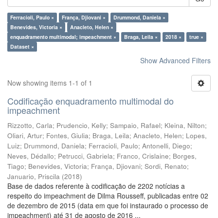
Ferracioli, Paulo ×
França, Djiovani ×
Drummond, Daniela ×
Benevides, Victoria ×
Anacleto, Helen ×
enquadramento multimodal; impeachment ×
Braga, Leila ×
2018 ×
true ×
Dataset ×
Show Advanced Filters
Now showing items 1-1 of 1
Codificação enquadramento multimodal do
impeachment
Rizzotto, Carla
;
Prudencio, Kelly
;
Sampaio, Rafael
;
Kleina, Nilton
;
Oliari, Artur
;
Fontes, Giulia
;
Braga, Leila
;
Anacleto, Helen
;
Lopes,
Luiz
;
Drummond, Daniela
;
Ferracioli, Paulo
;
Antonelli, Diego
;
Neves, Dédallo
;
Petrucci, Gabriela
;
Franco, Crislaine
;
Borges,
Tiago
;
Benevides, Victoria
;
França, Djiovani
;
Sordi, Renato
;
Januario, Priscila
(
2018
)
Base de dados referente à codificação de 2202 notícias a
respeito do impeachment de Dilma Rousseff, publicadas entre 02
de dezembro de 2015 (data em que foi instaurado o processo de
impeachment) até 31 de agosto de 2016 ...