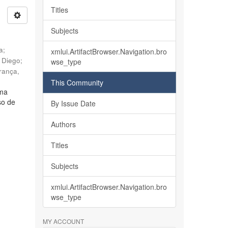
Titles
Subjects
ia
;
xmlui.ArtifactBrowser.Navigation.bro
, Diego
;
wse_type
rança,
This Community
lma
so de
By Issue Date
Authors
Titles
Subjects
xmlui.ArtifactBrowser.Navigation.bro
wse_type
MY ACCOUNT