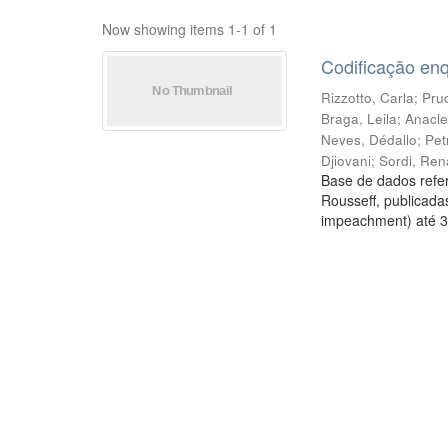
Now showing items 1-1 of 1
Codificação en
Rizzotto, Carla
;
Prud
Braga, Leila
;
Anacle
Neves, Dédallo
;
Pet
Djiovani
;
Sordi, Ren
Base de dados refer
Rousseff, publicada
impeachment) até 3