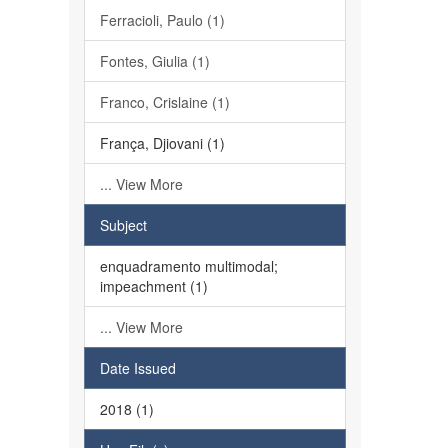
Ferracioli, Paulo (1)
Fontes, Giulia (1)
Franco, Crislaine (1)
França, Djiovani (1)
... View More
Subject
enquadramento multimodal;
impeachment (1)
... View More
Date Issued
2018 (1)