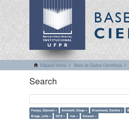
BAS
CIE
DSpace Home
Base de Dados Científicos
Search
França, Djiovani ×
Antonelli, Diego ×
Drummond, Daniela ×
B
Braga, Leila ×
2018 ×
true ×
Dataset ×