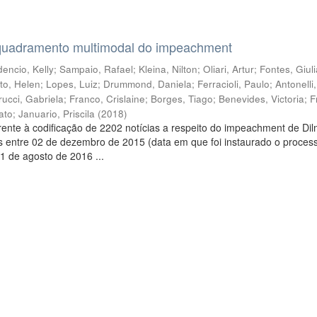
quadramento multimodal do impeachment
encio, Kelly
;
Sampaio, Rafael
;
Kleina, Nilton
;
Oliari, Artur
;
Fontes, Giul
to, Helen
;
Lopes, Luiz
;
Drummond, Daniela
;
Ferracioli, Paulo
;
Antonelli
rucci, Gabriela
;
Franco, Crislaine
;
Borges, Tiago
;
Benevides, Victoria
;
F
ato
;
Januario, Priscila
(
2018
)
ente à codificação de 2202 notícias a respeito do impeachment de Di
s entre 02 de dezembro de 2015 (data em que foi instaurado o proces
1 de agosto de 2016 ...