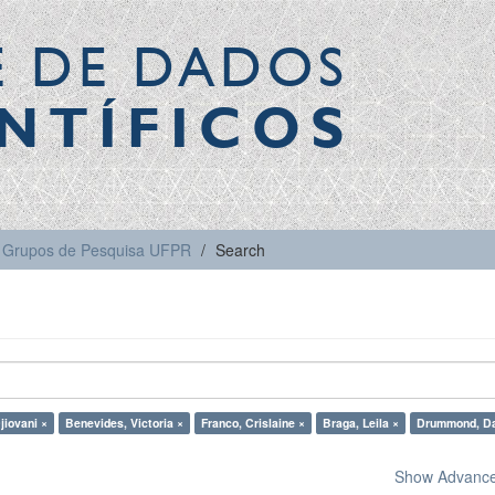
E DE DADOS
NTÍFICOS
Grupos de Pesquisa UFPR
Search
jiovani ×
Benevides, Victoria ×
Franco, Crislaine ×
Braga, Leila ×
Drummond, Da
Show Advanced