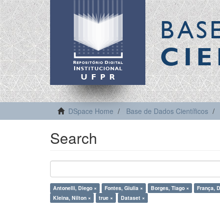
BAS
CIE
DSpace Home
Base de Dados Científicos
Search
Antonelli, Diego ×
Fontes, Giulia ×
Borges, Tiago ×
França, D
Kleina, Nilton ×
true ×
Dataset ×