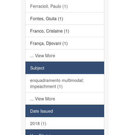
Ferracioli, Paulo (1)
Fontes, Giulia (1)
Franco, Crislaine (1)
França, Djiovani (1)
... View More
Subject
enquadramento multimodal;
impeachment (1)
... View More
Date Issued
2018 (1)