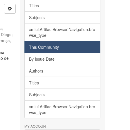
Titles
Subjects
ia
;
xmlui.ArtifactBrowser.Navigation.bro
, Diego
;
wse_type
rança,
This Community
lma
so de
By Issue Date
Authors
Titles
Subjects
xmlui.ArtifactBrowser.Navigation.bro
wse_type
MY ACCOUNT