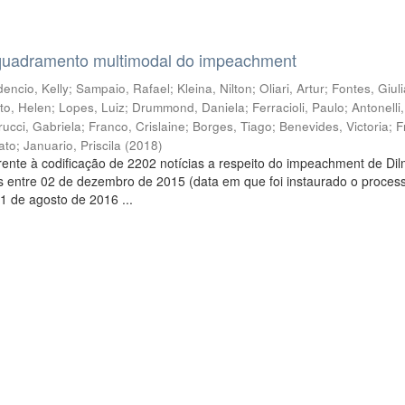
quadramento multimodal do impeachment
encio, Kelly
;
Sampaio, Rafael
;
Kleina, Nilton
;
Oliari, Artur
;
Fontes, Giul
to, Helen
;
Lopes, Luiz
;
Drummond, Daniela
;
Ferracioli, Paulo
;
Antonelli
rucci, Gabriela
;
Franco, Crislaine
;
Borges, Tiago
;
Benevides, Victoria
;
F
ato
;
Januario, Priscila
(
2018
)
ente à codificação de 2202 notícias a respeito do impeachment de Di
s entre 02 de dezembro de 2015 (data em que foi instaurado o proces
1 de agosto de 2016 ...