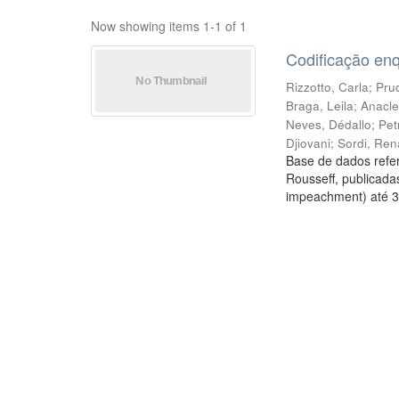
Now showing items 1-1 of 1
Codificação en
Rizzotto, Carla
;
Prud
Braga, Leila
;
Anacle
Neves, Dédallo
;
Pet
Djiovani
;
Sordi, Ren
Base de dados refer
Rousseff, publicada
impeachment) até 3