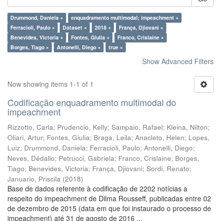
Drummond, Daniela ×
enquadramento multimodal; impeachment ×
Ferracioli, Paulo ×
Dataset ×
2018 ×
França, Djiovani ×
Benevides, Victoria ×
Fontes, Giulia ×
Franco, Crislaine ×
Borges, Tiago ×
Antonelli, Diego ×
true ×
Show Advanced Filters
Now showing items 1-1 of 1
Codificação enquadramento multimodal do
impeachment
Rizzotto, Carla
;
Prudencio, Kelly
;
Sampaio, Rafael
;
Kleina, Nilton
;
Oliari, Artur
;
Fontes, Giulia
;
Braga, Leila
;
Anacleto, Helen
;
Lopes,
Luiz
;
Drummond, Daniela
;
Ferracioli, Paulo
;
Antonelli, Diego
;
Neves, Dédallo
;
Petrucci, Gabriela
;
Franco, Crislaine
;
Borges,
Tiago
;
Benevides, Victoria
;
França, Djiovani
;
Sordi, Renato
;
Januario, Priscila
(
2018
)
Base de dados referente à codificação de 2202 notícias a
respeito do impeachment de Dilma Rousseff, publicadas entre 02
de dezembro de 2015 (data em que foi instaurado o processo de
impeachment) até 31 de agosto de 2016 ...