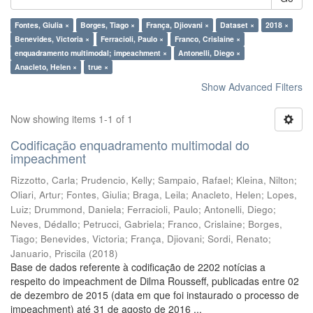
Fontes, Giulia ×
Borges, Tiago ×
França, Djiovani ×
Dataset ×
2018 ×
Benevides, Victoria ×
Ferracioli, Paulo ×
Franco, Crislaine ×
enquadramento multimodal; impeachment ×
Antonelli, Diego ×
Anacleto, Helen ×
true ×
Show Advanced Filters
Now showing items 1-1 of 1
Codificação enquadramento multimodal do
impeachment
Rizzotto, Carla
;
Prudencio, Kelly
;
Sampaio, Rafael
;
Kleina, Nilton
;
Oliari, Artur
;
Fontes, Giulia
;
Braga, Leila
;
Anacleto, Helen
;
Lopes,
Luiz
;
Drummond, Daniela
;
Ferracioli, Paulo
;
Antonelli, Diego
;
Neves, Dédallo
;
Petrucci, Gabriela
;
Franco, Crislaine
;
Borges,
Tiago
;
Benevides, Victoria
;
França, Djiovani
;
Sordi, Renato
;
Januario, Priscila
(
2018
)
Base de dados referente à codificação de 2202 notícias a
respeito do impeachment de Dilma Rousseff, publicadas entre 02
de dezembro de 2015 (data em que foi instaurado o processo de
impeachment) até 31 de agosto de 2016 ...