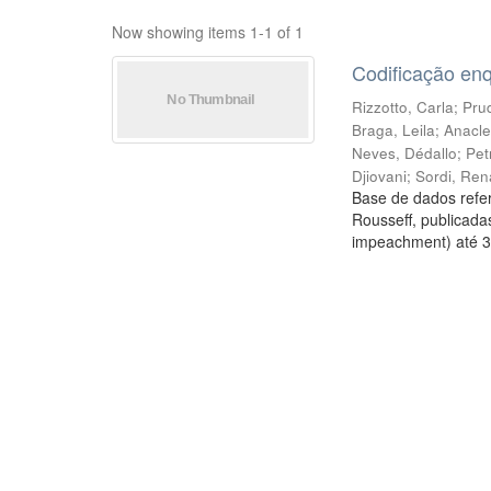
Now showing items 1-1 of 1
Codificação en
Rizzotto, Carla
;
Prud
Braga, Leila
;
Anacle
Neves, Dédallo
;
Pet
Djiovani
;
Sordi, Ren
Base de dados refer
Rousseff, publicada
impeachment) até 3