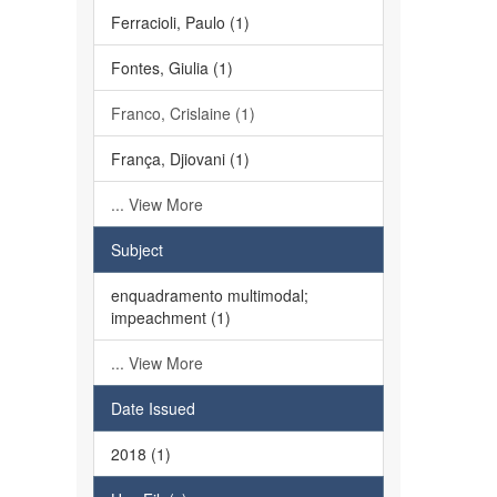
Ferracioli, Paulo (1)
Fontes, Giulia (1)
Franco, Crislaine (1)
França, Djiovani (1)
... View More
Subject
enquadramento multimodal;
impeachment (1)
... View More
Date Issued
2018 (1)