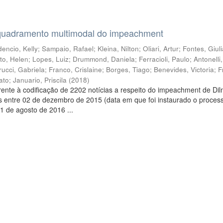
quadramento multimodal do impeachment
encio, Kelly
;
Sampaio, Rafael
;
Kleina, Nilton
;
Oliari, Artur
;
Fontes, Giul
to, Helen
;
Lopes, Luiz
;
Drummond, Daniela
;
Ferracioli, Paulo
;
Antonelli
rucci, Gabriela
;
Franco, Crislaine
;
Borges, Tiago
;
Benevides, Victoria
;
F
ato
;
Januario, Priscila
(
2018
)
ente à codificação de 2202 notícias a respeito do impeachment de Di
s entre 02 de dezembro de 2015 (data em que foi instaurado o proces
1 de agosto de 2016 ...