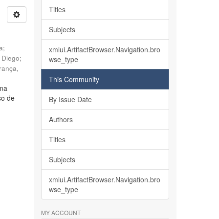
Titles
Subjects
ia
;
xmlui.ArtifactBrowser.Navigation.bro
, Diego
;
wse_type
rança,
This Community
lma
so de
By Issue Date
Authors
Titles
Subjects
xmlui.ArtifactBrowser.Navigation.bro
wse_type
MY ACCOUNT