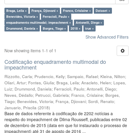
Braga, Leila ×
França, Djiovani ×
Franco, Crislaine ×
Dataset ×
Benevides, Victoria ×
Ferracioli, Paulo ×
enquadramento multimodal; impeachment ×
Antonelli, Diego ×
Drummond, Daniela ×
Borges, Tiago ×
2018 ×
true ×
Show Advanced Filters
Now showing items 1-1 of 1
Codificação enquadramento multimodal do
impeachment
Rizzotto, Carla
;
Prudencio, Kelly
;
Sampaio, Rafael
;
Kleina, Nilton
;
Oliari, Artur
;
Fontes, Giulia
;
Braga, Leila
;
Anacleto, Helen
;
Lopes,
Luiz
;
Drummond, Daniela
;
Ferracioli, Paulo
;
Antonelli, Diego
;
Neves, Dédallo
;
Petrucci, Gabriela
;
Franco, Crislaine
;
Borges,
Tiago
;
Benevides, Victoria
;
França, Djiovani
;
Sordi, Renato
;
Januario, Priscila
(
2018
)
Base de dados referente à codificação de 2202 notícias a
respeito do impeachment de Dilma Rousseff, publicadas entre 02
de dezembro de 2015 (data em que foi instaurado o processo de
impeachment) até 31 de agosto de 2016 ...