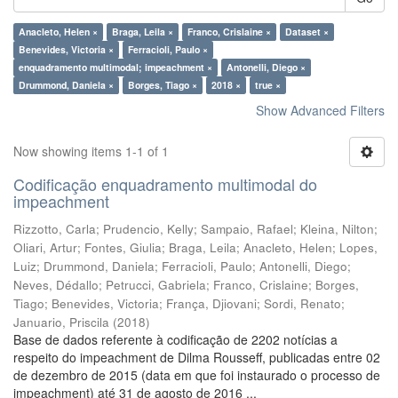
Anacleto, Helen ×
Braga, Leila ×
Franco, Crislaine ×
Dataset ×
Benevides, Victoria ×
Ferracioli, Paulo ×
enquadramento multimodal; impeachment ×
Antonelli, Diego ×
Drummond, Daniela ×
Borges, Tiago ×
2018 ×
true ×
Show Advanced Filters
Now showing items 1-1 of 1
Codificação enquadramento multimodal do
impeachment
Rizzotto, Carla
;
Prudencio, Kelly
;
Sampaio, Rafael
;
Kleina, Nilton
;
Oliari, Artur
;
Fontes, Giulia
;
Braga, Leila
;
Anacleto, Helen
;
Lopes,
Luiz
;
Drummond, Daniela
;
Ferracioli, Paulo
;
Antonelli, Diego
;
Neves, Dédallo
;
Petrucci, Gabriela
;
Franco, Crislaine
;
Borges,
Tiago
;
Benevides, Victoria
;
França, Djiovani
;
Sordi, Renato
;
Januario, Priscila
(
2018
)
Base de dados referente à codificação de 2202 notícias a
respeito do impeachment de Dilma Rousseff, publicadas entre 02
de dezembro de 2015 (data em que foi instaurado o processo de
impeachment) até 31 de agosto de 2016 ...