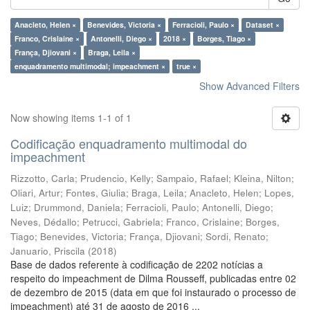
Anacleto, Helen ×
Benevides, Victoria ×
Ferracioli, Paulo ×
Dataset ×
Franco, Crislaine ×
Antonelli, Diego ×
2018 ×
Borges, Tiago ×
França, Djiovani ×
Braga, Leila ×
enquadramento multimodal; impeachment ×
true ×
Show Advanced Filters
Now showing items 1-1 of 1
Codificação enquadramento multimodal do
impeachment
Rizzotto, Carla
;
Prudencio, Kelly
;
Sampaio, Rafael
;
Kleina, Nilton
;
Oliari, Artur
;
Fontes, Giulia
;
Braga, Leila
;
Anacleto, Helen
;
Lopes,
Luiz
;
Drummond, Daniela
;
Ferracioli, Paulo
;
Antonelli, Diego
;
Neves, Dédallo
;
Petrucci, Gabriela
;
Franco, Crislaine
;
Borges,
Tiago
;
Benevides, Victoria
;
França, Djiovani
;
Sordi, Renato
;
Januario, Priscila
(
2018
)
Base de dados referente à codificação de 2202 notícias a
respeito do impeachment de Dilma Rousseff, publicadas entre 02
de dezembro de 2015 (data em que foi instaurado o processo de
impeachment) até 31 de agosto de 2016 ...