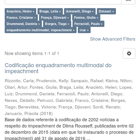
Anacleto, Helen ×
Braga, Leila ×
Antonelli, Diego ×
Dataset ×
Franco, Crislaine ×
França, Djiovani ×
Fontes, Giulia ×
Drummond, Daniela ×
Borges, Tiago ×
Ferracioli, Paulo ×
enquadramento multimodal; impeachment ×
true ×
Show Advanced Filters
Now showing items 1-1 of 1
Codificação enquadramento multimodal do
impeachment
Rizzotto, Carla
;
Prudencio, Kelly
;
Sampaio, Rafael
;
Kleina, Nilton
;
Oliari, Artur
;
Fontes, Giulia
;
Braga, Leila
;
Anacleto, Helen
;
Lopes,
Luiz
;
Drummond, Daniela
;
Ferracioli, Paulo
;
Antonelli, Diego
;
Neves, Dédallo
;
Petrucci, Gabriela
;
Franco, Crislaine
;
Borges,
Tiago
;
Benevides, Victoria
;
França, Djiovani
;
Sordi, Renato
;
Januario, Priscila
(
2018
)
Base de dados referente à codificação de 2202 notícias a
respeito do impeachment de Dilma Rousseff, publicadas entre 02
de dezembro de 2015 (data em que foi instaurado o processo de
impeachment) até 31 de agosto de 2016 ...