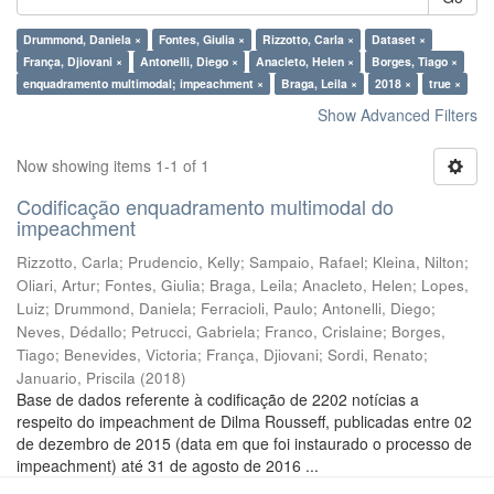
Drummond, Daniela ×
Fontes, Giulia ×
Rizzotto, Carla ×
Dataset ×
França, Djiovani ×
Antonelli, Diego ×
Anacleto, Helen ×
Borges, Tiago ×
enquadramento multimodal; impeachment ×
Braga, Leila ×
2018 ×
true ×
Show Advanced Filters
Now showing items 1-1 of 1
Codificação enquadramento multimodal do
impeachment
Rizzotto, Carla
;
Prudencio, Kelly
;
Sampaio, Rafael
;
Kleina, Nilton
;
Oliari, Artur
;
Fontes, Giulia
;
Braga, Leila
;
Anacleto, Helen
;
Lopes,
Luiz
;
Drummond, Daniela
;
Ferracioli, Paulo
;
Antonelli, Diego
;
Neves, Dédallo
;
Petrucci, Gabriela
;
Franco, Crislaine
;
Borges,
Tiago
;
Benevides, Victoria
;
França, Djiovani
;
Sordi, Renato
;
Januario, Priscila
(
2018
)
Base de dados referente à codificação de 2202 notícias a
respeito do impeachment de Dilma Rousseff, publicadas entre 02
de dezembro de 2015 (data em que foi instaurado o processo de
impeachment) até 31 de agosto de 2016 ...