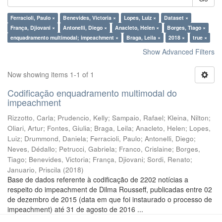
Ferracioli, Paulo ×
Benevides, Victoria ×
Lopes, Luiz ×
Dataset ×
França, Djiovani ×
Antonelli, Diego ×
Anacleto, Helen ×
Borges, Tiago ×
enquadramento multimodal; impeachment ×
Braga, Leila ×
2018 ×
true ×
Show Advanced Filters
Now showing items 1-1 of 1
Codificação enquadramento multimodal do
impeachment
Rizzotto, Carla
;
Prudencio, Kelly
;
Sampaio, Rafael
;
Kleina, Nilton
;
Oliari, Artur
;
Fontes, Giulia
;
Braga, Leila
;
Anacleto, Helen
;
Lopes,
Luiz
;
Drummond, Daniela
;
Ferracioli, Paulo
;
Antonelli, Diego
;
Neves, Dédallo
;
Petrucci, Gabriela
;
Franco, Crislaine
;
Borges,
Tiago
;
Benevides, Victoria
;
França, Djiovani
;
Sordi, Renato
;
Januario, Priscila
(
2018
)
Base de dados referente à codificação de 2202 notícias a
respeito do impeachment de Dilma Rousseff, publicadas entre 02
de dezembro de 2015 (data em que foi instaurado o processo de
impeachment) até 31 de agosto de 2016 ...