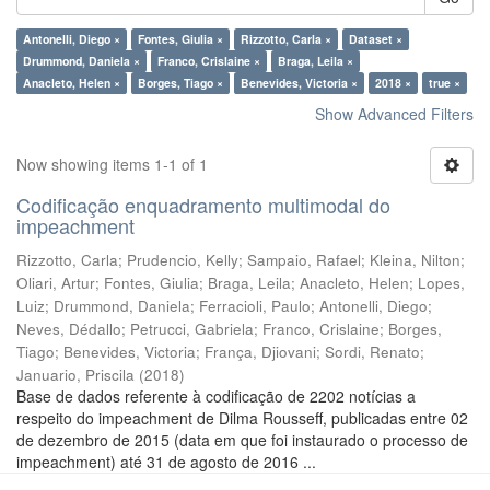
Antonelli, Diego ×
Fontes, Giulia ×
Rizzotto, Carla ×
Dataset ×
Drummond, Daniela ×
Franco, Crislaine ×
Braga, Leila ×
Anacleto, Helen ×
Borges, Tiago ×
Benevides, Victoria ×
2018 ×
true ×
Show Advanced Filters
Now showing items 1-1 of 1
Codificação enquadramento multimodal do
impeachment
Rizzotto, Carla
;
Prudencio, Kelly
;
Sampaio, Rafael
;
Kleina, Nilton
;
Oliari, Artur
;
Fontes, Giulia
;
Braga, Leila
;
Anacleto, Helen
;
Lopes,
Luiz
;
Drummond, Daniela
;
Ferracioli, Paulo
;
Antonelli, Diego
;
Neves, Dédallo
;
Petrucci, Gabriela
;
Franco, Crislaine
;
Borges,
Tiago
;
Benevides, Victoria
;
França, Djiovani
;
Sordi, Renato
;
Januario, Priscila
(
2018
)
Base de dados referente à codificação de 2202 notícias a
respeito do impeachment de Dilma Rousseff, publicadas entre 02
de dezembro de 2015 (data em que foi instaurado o processo de
impeachment) até 31 de agosto de 2016 ...