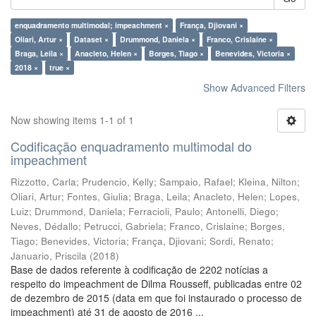
enquadramento multimodal; impeachment ×
França, Djiovani ×
Oliari, Artur ×
Dataset ×
Drummond, Daniela ×
Franco, Crislaine ×
Braga, Leila ×
Anacleto, Helen ×
Borges, Tiago ×
Benevides, Victoria ×
2018 ×
true ×
Show Advanced Filters
Now showing items 1-1 of 1
Codificação enquadramento multimodal do
impeachment
Rizzotto, Carla
;
Prudencio, Kelly
;
Sampaio, Rafael
;
Kleina, Nilton
;
Oliari, Artur
;
Fontes, Giulia
;
Braga, Leila
;
Anacleto, Helen
;
Lopes,
Luiz
;
Drummond, Daniela
;
Ferracioli, Paulo
;
Antonelli, Diego
;
Neves, Dédallo
;
Petrucci, Gabriela
;
Franco, Crislaine
;
Borges,
Tiago
;
Benevides, Victoria
;
França, Djiovani
;
Sordi, Renato
;
Januario, Priscila
(
2018
)
Base de dados referente à codificação de 2202 notícias a
respeito do impeachment de Dilma Rousseff, publicadas entre 02
de dezembro de 2015 (data em que foi instaurado o processo de
impeachment) até 31 de agosto de 2016 ...