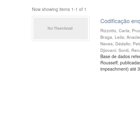
Now showing items 1-1 of 1
Codificação en
Rizzotto, Carla
;
Prud
Braga, Leila
;
Anacle
Neves, Dédallo
;
Pet
Djiovani
;
Sordi, Ren
Base de dados refer
Rousseff, publicada
impeachment) até 3