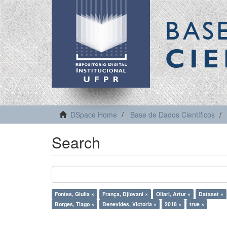
BAS
CIE
DSpace Home
Base de Dados Científicos
Search
Fontes, Giulia ×
França, Djiovani ×
Oliari, Artur ×
Dataset ×
Borges, Tiago ×
Benevides, Victoria ×
2018 ×
true ×