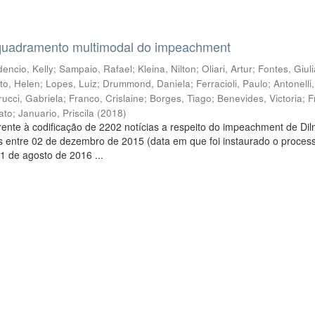
quadramento multimodal do impeachment
encio, Kelly
;
Sampaio, Rafael
;
Kleina, Nilton
;
Oliari, Artur
;
Fontes, Giul
to, Helen
;
Lopes, Luiz
;
Drummond, Daniela
;
Ferracioli, Paulo
;
Antonelli
rucci, Gabriela
;
Franco, Crislaine
;
Borges, Tiago
;
Benevides, Victoria
;
F
ato
;
Januario, Priscila
(
2018
)
ente à codificação de 2202 notícias a respeito do impeachment de Di
s entre 02 de dezembro de 2015 (data em que foi instaurado o proces
1 de agosto de 2016 ...