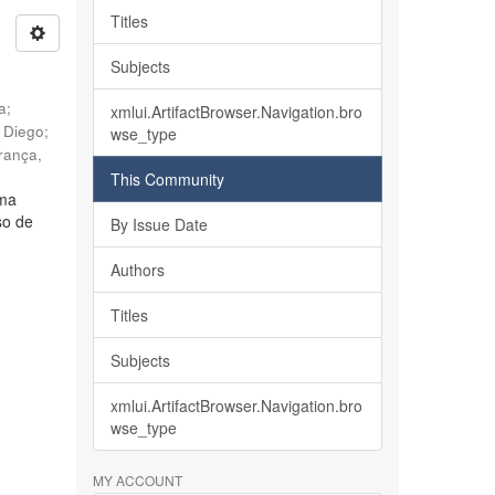
Titles
Subjects
ia
;
xmlui.ArtifactBrowser.Navigation.bro
, Diego
;
wse_type
rança,
This Community
lma
so de
By Issue Date
Authors
Titles
Subjects
xmlui.ArtifactBrowser.Navigation.bro
wse_type
MY ACCOUNT