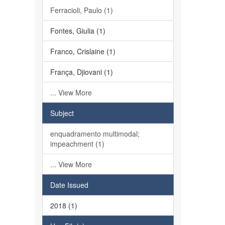
Ferracioli, Paulo (1)
Fontes, Giulia (1)
Franco, Crislaine (1)
França, Djiovani (1)
... View More
Subject
enquadramento multimodal;
impeachment (1)
... View More
Date Issued
2018 (1)