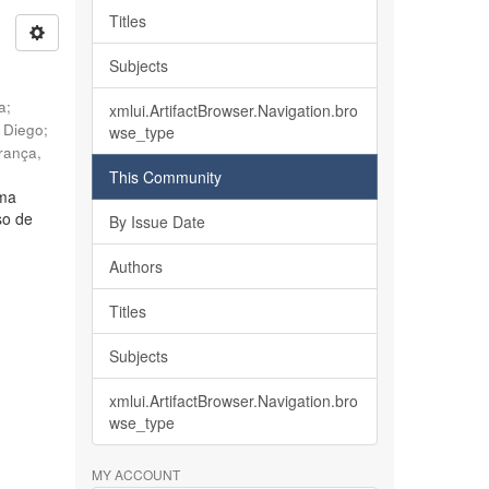
Titles
Subjects
ia
;
xmlui.ArtifactBrowser.Navigation.bro
, Diego
;
wse_type
rança,
This Community
lma
so de
By Issue Date
Authors
Titles
Subjects
xmlui.ArtifactBrowser.Navigation.bro
wse_type
MY ACCOUNT