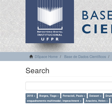
BAS
CIE
DSpace Home
Base de Dados Científicos
Search
2018 ×
Borges, Tiago ×
Ferracioli, Paulo ×
Dataset ×
Drum
enquadramento multimodal; impeachment ×
Anacleto, Helen ×