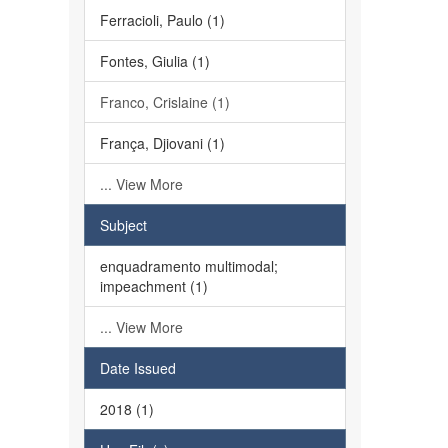
Ferracioli, Paulo (1)
Fontes, Giulia (1)
Franco, Crislaine (1)
França, Djiovani (1)
... View More
Subject
enquadramento multimodal;
impeachment (1)
... View More
Date Issued
2018 (1)