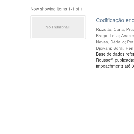
Now showing items 1-1 of 1
Codificação en
Rizzotto, Carla
;
Prud
Braga, Leila
;
Anacle
Neves, Dédallo
;
Pet
Djiovani
;
Sordi, Ren
Base de dados refer
Rousseff, publicada
impeachment) até 3