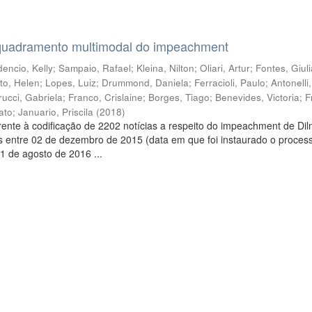
quadramento multimodal do impeachment
encio, Kelly
;
Sampaio, Rafael
;
Kleina, Nilton
;
Oliari, Artur
;
Fontes, Giul
to, Helen
;
Lopes, Luiz
;
Drummond, Daniela
;
Ferracioli, Paulo
;
Antonelli
rucci, Gabriela
;
Franco, Crislaine
;
Borges, Tiago
;
Benevides, Victoria
;
F
ato
;
Januario, Priscila
(
2018
)
ente à codificação de 2202 notícias a respeito do impeachment de Di
s entre 02 de dezembro de 2015 (data em que foi instaurado o proces
1 de agosto de 2016 ...