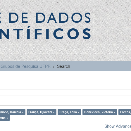
E DE DADOS
NTÍFICOS
Grupos de Pesquisa UFPR
Search
mond, Daniela ×
França, Djiovani ×
Braga, Leila ×
Benevides, Victoria ×
Fontes,
true ×
Show Advanced