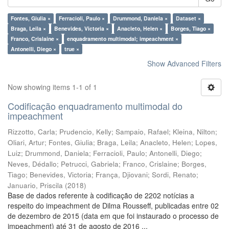
Fontes, Giulia ×
Ferracioli, Paulo ×
Drummond, Daniela ×
Dataset ×
Braga, Leila ×
Benevides, Victoria ×
Anacleto, Helen ×
Borges, Tiago ×
Franco, Crislaine ×
enquadramento multimodal; impeachment ×
Antonelli, Diego ×
true ×
Show Advanced Filters
Now showing items 1-1 of 1
Codificação enquadramento multimodal do
impeachment
Rizzotto, Carla
;
Prudencio, Kelly
;
Sampaio, Rafael
;
Kleina, Nilton
;
Oliari, Artur
;
Fontes, Giulia
;
Braga, Leila
;
Anacleto, Helen
;
Lopes,
Luiz
;
Drummond, Daniela
;
Ferracioli, Paulo
;
Antonelli, Diego
;
Neves, Dédallo
;
Petrucci, Gabriela
;
Franco, Crislaine
;
Borges,
Tiago
;
Benevides, Victoria
;
França, Djiovani
;
Sordi, Renato
;
Januario, Priscila
(
2018
)
Base de dados referente à codificação de 2202 notícias a
respeito do impeachment de Dilma Rousseff, publicadas entre 02
de dezembro de 2015 (data em que foi instaurado o processo de
impeachment) até 31 de agosto de 2016 ...