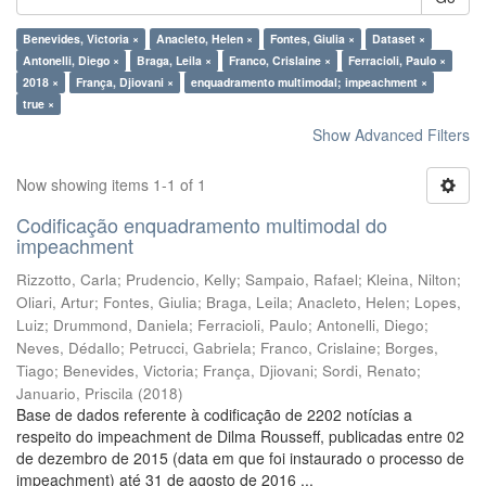
Benevides, Victoria ×
Anacleto, Helen ×
Fontes, Giulia ×
Dataset ×
Antonelli, Diego ×
Braga, Leila ×
Franco, Crislaine ×
Ferracioli, Paulo ×
2018 ×
França, Djiovani ×
enquadramento multimodal; impeachment ×
true ×
Show Advanced Filters
Now showing items 1-1 of 1
Codificação enquadramento multimodal do
impeachment
Rizzotto, Carla
;
Prudencio, Kelly
;
Sampaio, Rafael
;
Kleina, Nilton
;
Oliari, Artur
;
Fontes, Giulia
;
Braga, Leila
;
Anacleto, Helen
;
Lopes,
Luiz
;
Drummond, Daniela
;
Ferracioli, Paulo
;
Antonelli, Diego
;
Neves, Dédallo
;
Petrucci, Gabriela
;
Franco, Crislaine
;
Borges,
Tiago
;
Benevides, Victoria
;
França, Djiovani
;
Sordi, Renato
;
Januario, Priscila
(
2018
)
Base de dados referente à codificação de 2202 notícias a
respeito do impeachment de Dilma Rousseff, publicadas entre 02
de dezembro de 2015 (data em que foi instaurado o processo de
impeachment) até 31 de agosto de 2016 ...