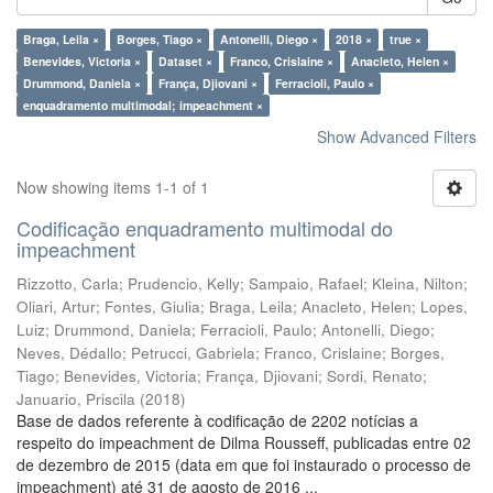
Braga, Leila ×
Borges, Tiago ×
Antonelli, Diego ×
2018 ×
true ×
Benevides, Victoria ×
Dataset ×
Franco, Crislaine ×
Anacleto, Helen ×
Drummond, Daniela ×
França, Djiovani ×
Ferracioli, Paulo ×
enquadramento multimodal; impeachment ×
Show Advanced Filters
Now showing items 1-1 of 1
Codificação enquadramento multimodal do
impeachment
Rizzotto, Carla
;
Prudencio, Kelly
;
Sampaio, Rafael
;
Kleina, Nilton
;
Oliari, Artur
;
Fontes, Giulia
;
Braga, Leila
;
Anacleto, Helen
;
Lopes,
Luiz
;
Drummond, Daniela
;
Ferracioli, Paulo
;
Antonelli, Diego
;
Neves, Dédallo
;
Petrucci, Gabriela
;
Franco, Crislaine
;
Borges,
Tiago
;
Benevides, Victoria
;
França, Djiovani
;
Sordi, Renato
;
Januario, Priscila
(
2018
)
Base de dados referente à codificação de 2202 notícias a
respeito do impeachment de Dilma Rousseff, publicadas entre 02
de dezembro de 2015 (data em que foi instaurado o processo de
impeachment) até 31 de agosto de 2016 ...