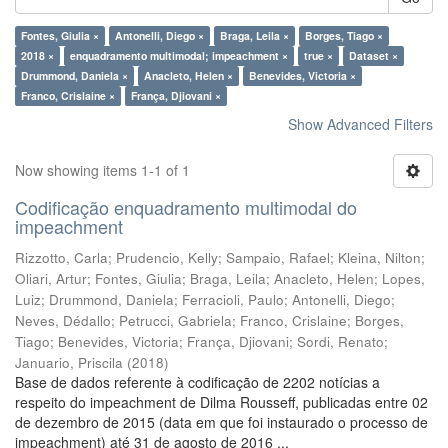
Fontes, Giulia ×
Antonelli, Diego ×
Braga, Leila ×
Borges, Tiago ×
2018 ×
enquadramento multimodal; impeachment ×
true ×
Dataset ×
Drummond, Daniela ×
Anacleto, Helen ×
Benevides, Victoria ×
Franco, Crislaine ×
França, Djiovani ×
Show Advanced Filters
Now showing items 1-1 of 1
Codificação enquadramento multimodal do
impeachment
Rizzotto, Carla
;
Prudencio, Kelly
;
Sampaio, Rafael
;
Kleina, Nilton
;
Oliari, Artur
;
Fontes, Giulia
;
Braga, Leila
;
Anacleto, Helen
;
Lopes,
Luiz
;
Drummond, Daniela
;
Ferracioli, Paulo
;
Antonelli, Diego
;
Neves, Dédallo
;
Petrucci, Gabriela
;
Franco, Crislaine
;
Borges,
Tiago
;
Benevides, Victoria
;
França, Djiovani
;
Sordi, Renato
;
Januario, Priscila
(
2018
)
Base de dados referente à codificação de 2202 notícias a
respeito do impeachment de Dilma Rousseff, publicadas entre 02
de dezembro de 2015 (data em que foi instaurado o processo de
impeachment) até 31 de agosto de 2016 ...