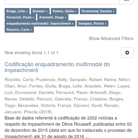
Braga, Leila ×
Dataset ×
Fontes, Giulia ×
Drummond, Daniela ×
Ferracioli, Paulo ×
Antonelli, Diego ×
enquadramento multimodal; impeachment ×
Sampaio, Rafael ×
Rizzotto, Carla ×
Show Advanced Filters
Now showing items 1-1 of 1
Codificação enquadramento multimodal do
impeachment
Rizzotto, Carla
;
Prudencio, Kelly
;
Sampaio, Rafael
;
Kleina, Nilton
;
Oliari, Artur
;
Fontes, Giulia
;
Braga, Leila
;
Anacleto, Helen
;
Lopes,
Luiz
;
Drummond, Daniela
;
Ferracioli, Paulo
;
Antonelli, Diego
;
Neves, Dédallo
;
Petrucci, Gabriela
;
Franco, Crislaine
;
Borges,
Tiago
;
Benevides, Victoria
;
França, Djiovani
;
Sordi, Renato
;
Januario, Priscila
(
2018
)
Base de dados referente à codificação de 2202 notícias a
respeito do impeachment de Dilma Rousseff, publicadas entre 02
de dezembro de 2015 (data em que foi instaurado o processo de
impeachment) até 31 de agosto de 2016 ...