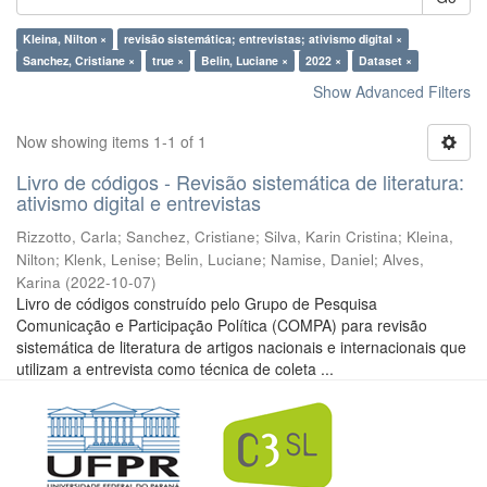
Kleina, Nilton ×
revisão sistemática; entrevistas; ativismo digital ×
Sanchez, Cristiane ×
true ×
Belin, Luciane ×
2022 ×
Dataset ×
Show Advanced Filters
Now showing items 1-1 of 1
Livro de códigos - Revisão sistemática de literatura:
ativismo digital e entrevistas
Rizzotto, Carla
;
Sanchez, Cristiane
;
Silva, Karin Cristina
;
Kleina,
Nilton
;
Klenk, Lenise
;
Belin, Luciane
;
Namise, Daniel
;
Alves,
Karina
(
2022-10-07
)
Livro de códigos construído pelo Grupo de Pesquisa
Comunicação e Participação Política (COMPA) para revisão
sistemática de literatura de artigos nacionais e internacionais que
utilizam a entrevista como técnica de coleta ...