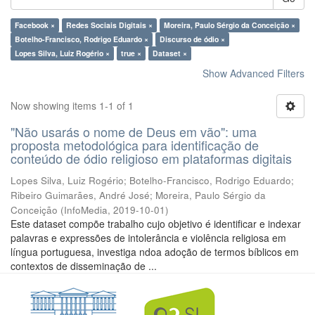
Facebook ×
Redes Sociais Digitais ×
Moreira, Paulo Sérgio da Conceição ×
Botelho-Francisco, Rodrigo Eduardo ×
Discurso de ódio ×
Lopes Silva, Luiz Rogério ×
true ×
Dataset ×
Show Advanced Filters
Now showing items 1-1 of 1
"Não usarás o nome de Deus em vão": uma
proposta metodológica para identificação de
conteúdo de ódio religioso em plataformas digitais
Lopes Silva, Luiz Rogério
;
Botelho-Francisco, Rodrigo Eduardo
;
Ribeiro Guimarães, André José
;
Moreira, Paulo Sérgio da
Conceição
(
InfoMedia
,
2019-10-01
)
Este dataset compõe trabalho cujo objetivo é identificar e indexar
palavras e expressões de intolerância e violência religiosa em
língua portuguesa, investiga ndoa adoção de termos bíblicos em
contextos de disseminação de ...