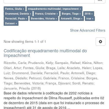
Fontes, Giulia ×
enquadramento multimodal; impeachment ×
Drummond, Daniela ×
Franco, Crislaine ×
Borges, Tiago ×
2018 ×
Ferracioli, Paulo ×
Benevides, Victoria ×
Antonelli, Diego ×
true ×
Dataset ×
Show Advanced Filters
Now showing items 1-1 of 1
Codificação enquadramento multimodal do
impeachment
Rizzotto, Carla
;
Prudencio, Kelly
;
Sampaio, Rafael
;
Kleina, Nilton
;
Oliari, Artur
;
Fontes, Giulia
;
Braga, Leila
;
Anacleto, Helen
;
Lopes,
Luiz
;
Drummond, Daniela
;
Ferracioli, Paulo
;
Antonelli, Diego
;
Neves, Dédallo
;
Petrucci, Gabriela
;
Franco, Crislaine
;
Borges,
Tiago
;
Benevides, Victoria
;
França, Djiovani
;
Sordi, Renato
;
Januario, Priscila
(
2018
)
Base de dados referente à codificação de 2202 notícias a
respeito do impeachment de Dilma Rousseff, publicadas entre 02
de dezembro de 2015 (data em que foi instaurado o processo de
impeachment) até 31 de agosto de 2016 ...