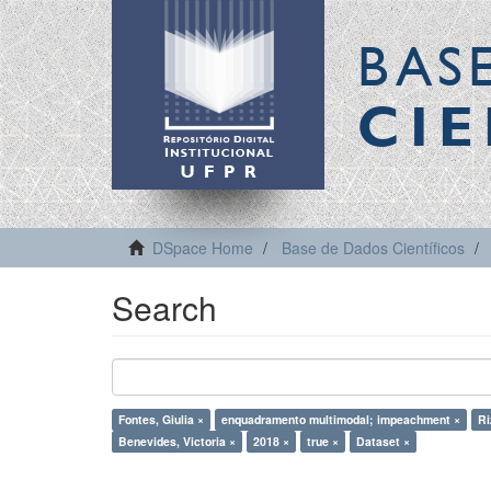
BAS
CIE
DSpace Home
Base de Dados Científicos
Search
Fontes, Giulia ×
enquadramento multimodal; impeachment ×
Ri
Benevides, Victoria ×
2018 ×
true ×
Dataset ×