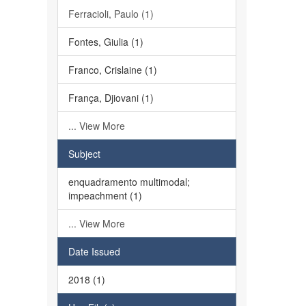
Ferracioli, Paulo (1)
Fontes, Giulia (1)
Franco, Crislaine (1)
França, Djiovani (1)
... View More
Subject
enquadramento multimodal;
impeachment (1)
... View More
Date Issued
2018 (1)