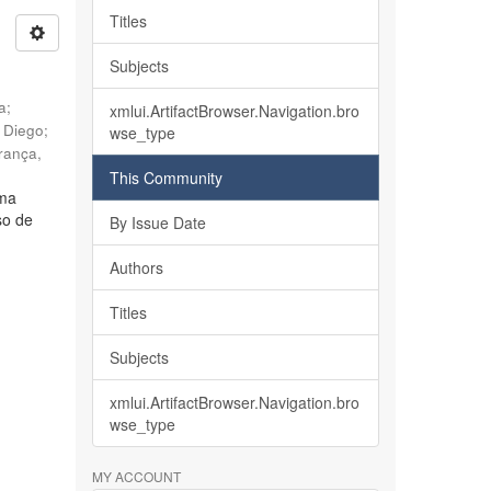
Titles
Subjects
ia
;
xmlui.ArtifactBrowser.Navigation.bro
, Diego
;
wse_type
rança,
This Community
lma
so de
By Issue Date
Authors
Titles
Subjects
xmlui.ArtifactBrowser.Navigation.bro
wse_type
MY ACCOUNT