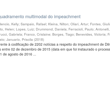
quadramento multimodal do impeachment
encio, Kelly
;
Sampaio, Rafael
;
Kleina, Nilton
;
Oliari, Artur
;
Fontes, Giul
to, Helen
;
Lopes, Luiz
;
Drummond, Daniela
;
Ferracioli, Paulo
;
Antonelli
rucci, Gabriela
;
Franco, Crislaine
;
Borges, Tiago
;
Benevides, Victoria
;
F
ato
;
Januario, Priscila
(
2018
)
ente à codificação de 2202 notícias a respeito do impeachment de Di
s entre 02 de dezembro de 2015 (data em que foi instaurado o proces
1 de agosto de 2016 ...