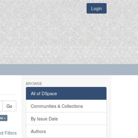
Login
BROWSE
All of DSpace
Go
Communities & Collections
ni ×
By Issue Date
Authors
 Filters