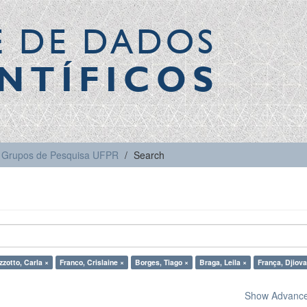
E DE DADOS
NTÍFICOS
Grupos de Pesquisa UFPR
Search
zzotto, Carla ×
Franco, Crislaine ×
Borges, Tiago ×
Braga, Leila ×
França, Djiova
Show Advanced