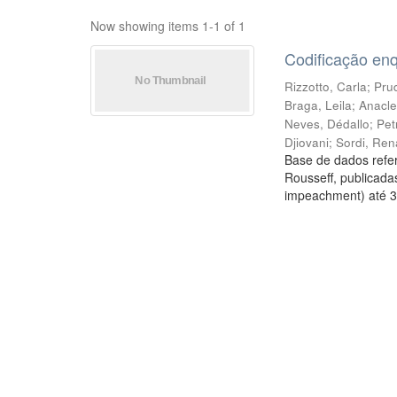
Now showing items 1-1 of 1
Codificação en
Rizzotto, Carla
;
Prud
Braga, Leila
;
Anacle
Neves, Dédallo
;
Pet
Djiovani
;
Sordi, Ren
Base de dados refer
Rousseff, publicada
impeachment) até 3