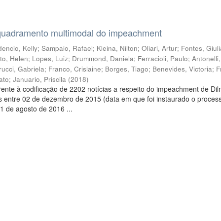
quadramento multimodal do impeachment
encio, Kelly
;
Sampaio, Rafael
;
Kleina, Nilton
;
Oliari, Artur
;
Fontes, Giul
to, Helen
;
Lopes, Luiz
;
Drummond, Daniela
;
Ferracioli, Paulo
;
Antonelli
rucci, Gabriela
;
Franco, Crislaine
;
Borges, Tiago
;
Benevides, Victoria
;
F
ato
;
Januario, Priscila
(
2018
)
ente à codificação de 2202 notícias a respeito do impeachment de Di
s entre 02 de dezembro de 2015 (data em que foi instaurado o proces
1 de agosto de 2016 ...