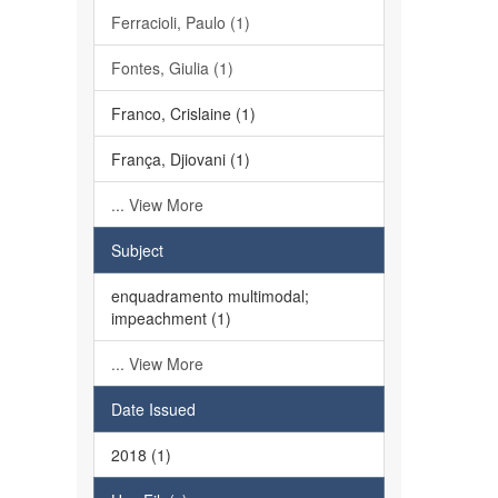
Ferracioli, Paulo (1)
Fontes, Giulia (1)
Franco, Crislaine (1)
França, Djiovani (1)
... View More
Subject
enquadramento multimodal;
impeachment (1)
... View More
Date Issued
2018 (1)