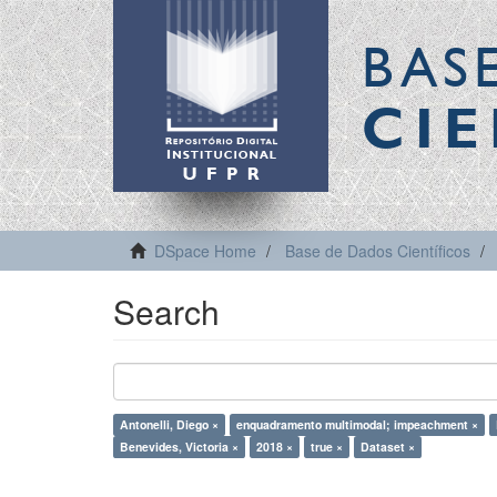
BAS
CIE
DSpace Home
Base de Dados Científicos
Search
Antonelli, Diego ×
enquadramento multimodal; impeachment ×
Benevides, Victoria ×
2018 ×
true ×
Dataset ×