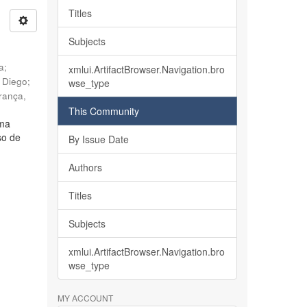
Titles
Subjects
ia
;
xmlui.ArtifactBrowser.Navigation.bro
, Diego
;
wse_type
rança,
This Community
lma
so de
By Issue Date
Authors
Titles
Subjects
xmlui.ArtifactBrowser.Navigation.bro
wse_type
MY ACCOUNT