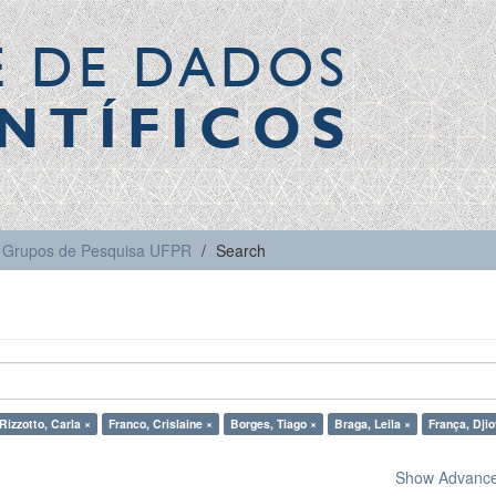
E DE DADOS
NTÍFICOS
Grupos de Pesquisa UFPR
Search
Rizzotto, Carla ×
Franco, Crislaine ×
Borges, Tiago ×
Braga, Leila ×
França, Djio
Show Advanced