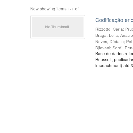
Now showing items 1-1 of 1
Codificação en
Rizzotto, Carla
;
Prud
Braga, Leila
;
Anacle
Neves, Dédallo
;
Pet
Djiovani
;
Sordi, Ren
Base de dados refer
Rousseff, publicada
impeachment) até 3