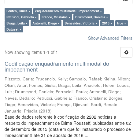
Fontes, Giulia ×
enquadramento multimodal; impeachment ×
Petrucci, Gabriela ×
Franco, Crislaine ×
Drummond, Daniela ×
Braga, Leila ×
Antonelli, Diego ×
Benevides, Victoria ×
2018 ×
true ×
Dataset ×
Show Advanced Filters
Now showing items 1-1 of 1
Codificação enquadramento multimodal do
impeachment
Rizzotto, Carla
;
Prudencio, Kelly
;
Sampaio, Rafael
;
Kleina, Nilton
;
Oliari, Artur
;
Fontes, Giulia
;
Braga, Leila
;
Anacleto, Helen
;
Lopes,
Luiz
;
Drummond, Daniela
;
Ferracioli, Paulo
;
Antonelli, Diego
;
Neves, Dédallo
;
Petrucci, Gabriela
;
Franco, Crislaine
;
Borges,
Tiago
;
Benevides, Victoria
;
França, Djiovani
;
Sordi, Renato
;
Januario, Priscila
(
2018
)
Base de dados referente à codificação de 2202 notícias a
respeito do impeachment de Dilma Rousseff, publicadas entre 02
de dezembro de 2015 (data em que foi instaurado o processo de
impeachment) até 31 de agosto de 2016 ...