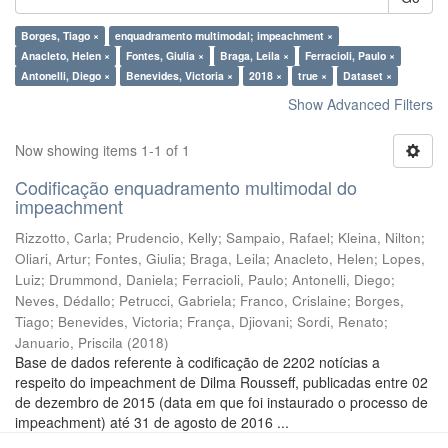
Borges, Tiago ×
enquadramento multimodal; impeachment ×
Anacleto, Helen ×
Fontes, Giulia ×
Braga, Leila ×
Ferracioli, Paulo ×
Antonelli, Diego ×
Benevides, Victoria ×
2018 ×
true ×
Dataset ×
Show Advanced Filters
Now showing items 1-1 of 1
Codificação enquadramento multimodal do
impeachment
Rizzotto, Carla
;
Prudencio, Kelly
;
Sampaio, Rafael
;
Kleina, Nilton
;
Oliari, Artur
;
Fontes, Giulia
;
Braga, Leila
;
Anacleto, Helen
;
Lopes,
Luiz
;
Drummond, Daniela
;
Ferracioli, Paulo
;
Antonelli, Diego
;
Neves, Dédallo
;
Petrucci, Gabriela
;
Franco, Crislaine
;
Borges,
Tiago
;
Benevides, Victoria
;
França, Djiovani
;
Sordi, Renato
;
Januario, Priscila
(
2018
)
Base de dados referente à codificação de 2202 notícias a
respeito do impeachment de Dilma Rousseff, publicadas entre 02
de dezembro de 2015 (data em que foi instaurado o processo de
impeachment) até 31 de agosto de 2016 ...