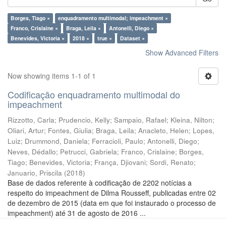
Borges, Tiago ×
enquadramento multimodal; impeachment ×
Franco, Crislaine ×
Braga, Leila ×
Antonelli, Diego ×
Benevides, Victoria ×
2018 ×
true ×
Dataset ×
Show Advanced Filters
Now showing items 1-1 of 1
Codificação enquadramento multimodal do
impeachment
Rizzotto, Carla
;
Prudencio, Kelly
;
Sampaio, Rafael
;
Kleina, Nilton
;
Oliari, Artur
;
Fontes, Giulia
;
Braga, Leila
;
Anacleto, Helen
;
Lopes,
Luiz
;
Drummond, Daniela
;
Ferracioli, Paulo
;
Antonelli, Diego
;
Neves, Dédallo
;
Petrucci, Gabriela
;
Franco, Crislaine
;
Borges,
Tiago
;
Benevides, Victoria
;
França, Djiovani
;
Sordi, Renato
;
Januario, Priscila
(
2018
)
Base de dados referente à codificação de 2202 notícias a
respeito do impeachment de Dilma Rousseff, publicadas entre 02
de dezembro de 2015 (data em que foi instaurado o processo de
impeachment) até 31 de agosto de 2016 ...