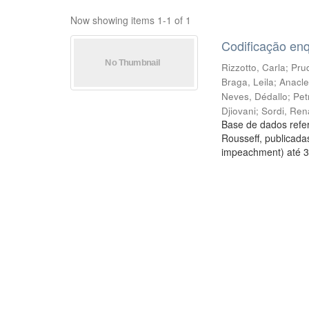
Now showing items 1-1 of 1
Codificação en
Rizzotto, Carla
;
Prud
Braga, Leila
;
Anacle
Neves, Dédallo
;
Pet
Djiovani
;
Sordi, Ren
Base de dados refer
Rousseff, publicada
impeachment) até 3