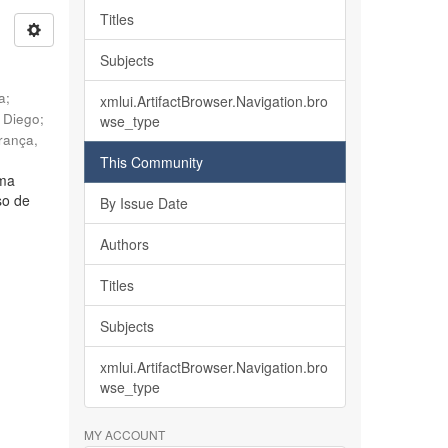
Titles
Subjects
ia
;
xmlui.ArtifactBrowser.Navigation.bro
, Diego
;
wse_type
rança,
This Community
lma
so de
By Issue Date
Authors
Titles
Subjects
xmlui.ArtifactBrowser.Navigation.bro
wse_type
MY ACCOUNT