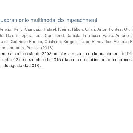
quadramento multimodal do impeachment
encio, Kelly
;
Sampaio, Rafael
;
Kleina, Nilton
;
Oliari, Artur
;
Fontes, Giul
to, Helen
;
Lopes, Luiz
;
Drummond, Daniela
;
Ferracioli, Paulo
;
Antonelli
rucci, Gabriela
;
Franco, Crislaine
;
Borges, Tiago
;
Benevides, Victoria
;
F
ato
;
Januario, Priscila
(
2018
)
ente à codificação de 2202 notícias a respeito do impeachment de Di
s entre 02 de dezembro de 2015 (data em que foi instaurado o proces
1 de agosto de 2016 ...