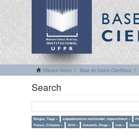
BAS
CIE
DSpace Home
Base de Dados Científicos
Search
Borges, Tiago ×
enquadramento multimodal; impeachment ×
Fe
Franco, Crislaine ×
2018 ×
Antonelli, Diego ×
true ×
Datas