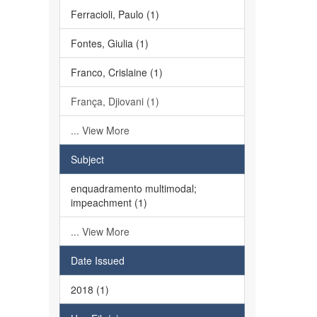
Ferracioli, Paulo (1)
Fontes, Giulia (1)
Franco, Crislaine (1)
França, Djiovani (1)
... View More
Subject
enquadramento multimodal;
impeachment (1)
... View More
Date Issued
2018 (1)