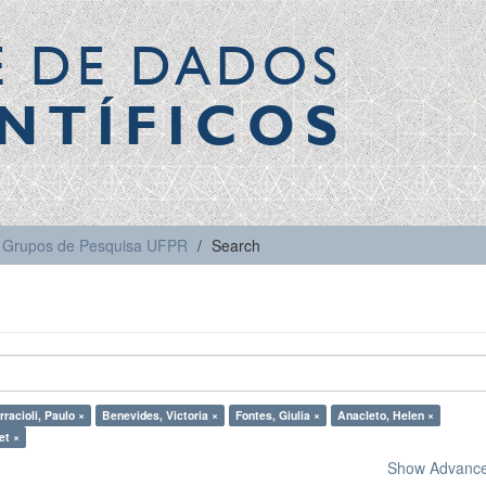
E DE DADOS
NTÍFICOS
Grupos de Pesquisa UFPR
Search
rracioli, Paulo ×
Benevides, Victoria ×
Fontes, Giulia ×
Anacleto, Helen ×
et ×
Show Advanced