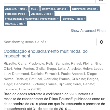
Anacleto, Helen ×
true ×
Benevides, Victoria ×
Drummond, Daniela ×
Ferracioli, Paulo ×
Antonelli, Diego ×
enquadramento multimodal; impeachment ×
Sampaio, Rafael ×
Rizzotto, Carla ×
Show Advanced Filters
Now showing items 1-1 of 1
Codificação enquadramento multimodal do
impeachment
Rizzotto, Carla
;
Prudencio, Kelly
;
Sampaio, Rafael
;
Kleina, Nilton
;
Oliari, Artur
;
Fontes, Giulia
;
Braga, Leila
;
Anacleto, Helen
;
Lopes,
Luiz
;
Drummond, Daniela
;
Ferracioli, Paulo
;
Antonelli, Diego
;
Neves, Dédallo
;
Petrucci, Gabriela
;
Franco, Crislaine
;
Borges,
Tiago
;
Benevides, Victoria
;
França, Djiovani
;
Sordi, Renato
;
Januario, Priscila
(
2018
)
Base de dados referente à codificação de 2202 notícias a
respeito do impeachment de Dilma Rousseff, publicadas entre 02
de dezembro de 2015 (data em que foi instaurado o processo de
impeachment) até 31 de agosto de 2016 ...