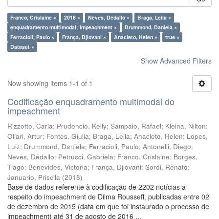
Franco, Crislaine ×
2018 ×
Neves, Dédallo ×
Braga, Leila ×
enquadramento multimodal; impeachment ×
Drummond, Daniela ×
Ferracioli, Paulo ×
França, Djiovani ×
Anacleto, Helen ×
true ×
Dataset ×
Show Advanced Filters
Now showing items 1-1 of 1
Codificação enquadramento multimodal do
impeachment
Rizzotto, Carla
;
Prudencio, Kelly
;
Sampaio, Rafael
;
Kleina, Nilton
;
Oliari, Artur
;
Fontes, Giulia
;
Braga, Leila
;
Anacleto, Helen
;
Lopes,
Luiz
;
Drummond, Daniela
;
Ferracioli, Paulo
;
Antonelli, Diego
;
Neves, Dédallo
;
Petrucci, Gabriela
;
Franco, Crislaine
;
Borges,
Tiago
;
Benevides, Victoria
;
França, Djiovani
;
Sordi, Renato
;
Januario, Priscila
(
2018
)
Base de dados referente à codificação de 2202 notícias a
respeito do impeachment de Dilma Rousseff, publicadas entre 02
de dezembro de 2015 (data em que foi instaurado o processo de
impeachment) até 31 de agosto de 2016 ...