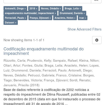
Antonelli, Diego ×
2018 ×
Neves, Dédallo ×
Braga, Leila ×
enquadramento multimodal; impeachment ×
Drummond, Daniela ×
Ferracioli, Paulo ×
França, Djiovani ×
Anacleto, Helen ×
true ×
Dataset ×
Show Advanced Filters
Now showing items 1-1 of 1
Codificação enquadramento multimodal do
impeachment
Rizzotto, Carla
;
Prudencio, Kelly
;
Sampaio, Rafael
;
Kleina, Nilton
;
Oliari, Artur
;
Fontes, Giulia
;
Braga, Leila
;
Anacleto, Helen
;
Lopes,
Luiz
;
Drummond, Daniela
;
Ferracioli, Paulo
;
Antonelli, Diego
;
Neves, Dédallo
;
Petrucci, Gabriela
;
Franco, Crislaine
;
Borges,
Tiago
;
Benevides, Victoria
;
França, Djiovani
;
Sordi, Renato
;
Januario, Priscila
(
2018
)
Base de dados referente à codificação de 2202 notícias a
respeito do impeachment de Dilma Rousseff, publicadas entre 02
de dezembro de 2015 (data em que foi instaurado o processo de
impeachment) até 31 de agosto de 2016 ...