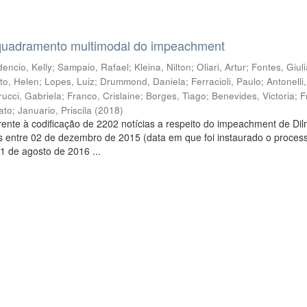
quadramento multimodal do impeachment
encio, Kelly
;
Sampaio, Rafael
;
Kleina, Nilton
;
Oliari, Artur
;
Fontes, Giul
to, Helen
;
Lopes, Luiz
;
Drummond, Daniela
;
Ferracioli, Paulo
;
Antonelli
rucci, Gabriela
;
Franco, Crislaine
;
Borges, Tiago
;
Benevides, Victoria
;
F
ato
;
Januario, Priscila
(
2018
)
ente à codificação de 2202 notícias a respeito do impeachment de Di
s entre 02 de dezembro de 2015 (data em que foi instaurado o proces
1 de agosto de 2016 ...