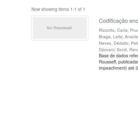
Now showing items 1-1 of 1
Codificação en
Rizzotto, Carla
;
Prud
Braga, Leila
;
Anacle
Neves, Dédallo
;
Pet
Djiovani
;
Sordi, Ren
Base de dados refer
Rousseff, publicada
impeachment) até 3