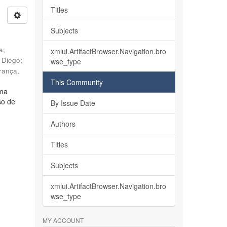
Titles
Subjects
ia
;
xmlui.ArtifactBrowser.Navigation.bro
, Diego
;
wse_type
rança,
This Community
lma
so de
By Issue Date
Authors
Titles
Subjects
xmlui.ArtifactBrowser.Navigation.bro
wse_type
MY ACCOUNT