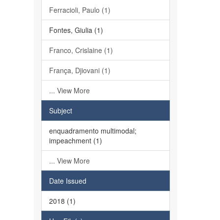
Ferracioli, Paulo (1)
Fontes, Giulia (1)
Franco, Crislaine (1)
França, Djiovani (1)
... View More
Subject
enquadramento multimodal;
impeachment (1)
... View More
Date Issued
2018 (1)