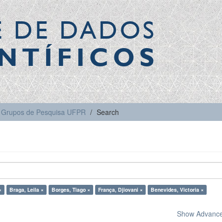
E DE DADOS
NTÍFICOS
Grupos de Pesquisa UFPR
Search
×
Braga, Leila ×
Borges, Tiago ×
França, Djiovani ×
Benevides, Victoria ×
Show Advanced