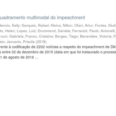
quadramento multimodal do impeachment
encio, Kelly
;
Sampaio, Rafael
;
Kleina, Nilton
;
Oliari, Artur
;
Fontes, Giul
to, Helen
;
Lopes, Luiz
;
Drummond, Daniela
;
Ferracioli, Paulo
;
Antonelli
rucci, Gabriela
;
Franco, Crislaine
;
Borges, Tiago
;
Benevides, Victoria
;
F
ato
;
Januario, Priscila
(
2018
)
ente à codificação de 2202 notícias a respeito do impeachment de Di
s entre 02 de dezembro de 2015 (data em que foi instaurado o proces
1 de agosto de 2016 ...