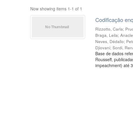
Now showing items 1-1 of 1
Codificação en
Rizzotto, Carla
;
Prud
Braga, Leila
;
Anacle
Neves, Dédallo
;
Pet
Djiovani
;
Sordi, Ren
Base de dados refer
Rousseff, publicada
impeachment) até 3