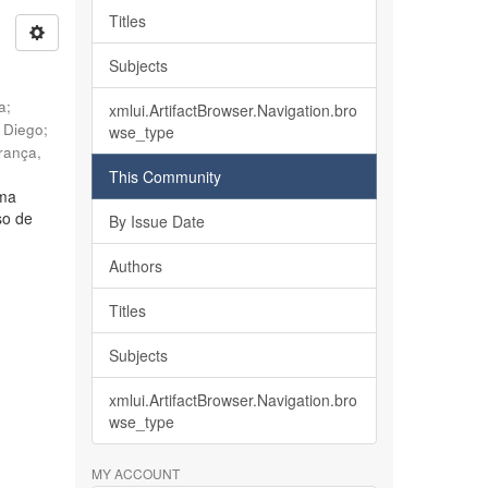
Titles
Subjects
ia
;
xmlui.ArtifactBrowser.Navigation.bro
, Diego
;
wse_type
rança,
This Community
lma
so de
By Issue Date
Authors
Titles
Subjects
xmlui.ArtifactBrowser.Navigation.bro
wse_type
MY ACCOUNT