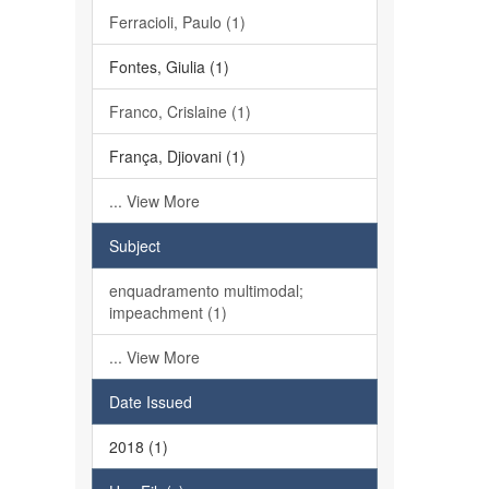
Ferracioli, Paulo (1)
Fontes, Giulia (1)
Franco, Crislaine (1)
França, Djiovani (1)
... View More
Subject
enquadramento multimodal;
impeachment (1)
... View More
Date Issued
2018 (1)