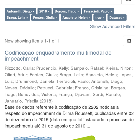
Antonelli, Diego ×
2018 ×
Borges, Tiago ×
Ferracioli, Paulo ×
Braga, Leila ×
Fontes, Giulia ×
Anacleto, Helen ×
true ×
Dataset ×
Show Advanced Filters
Now showing items 1-1 of 1
Codificação enquadramento multimodal do
impeachment
Rizzotto, Carla
;
Prudencio, Kelly
;
Sampaio, Rafael
;
Kleina, Nilton
;
Oliari, Artur
;
Fontes, Giulia
;
Braga, Leila
;
Anacleto, Helen
;
Lopes,
Luiz
;
Drummond, Daniela
;
Ferracioli, Paulo
;
Antonelli, Diego
;
Neves, Dédallo
;
Petrucci, Gabriela
;
Franco, Crislaine
;
Borges,
Tiago
;
Benevides, Victoria
;
França, Djiovani
;
Sordi, Renato
;
Januario, Priscila
(
2018
)
Base de dados referente à codificação de 2202 notícias a
respeito do impeachment de Dilma Rousseff, publicadas entre 02
de dezembro de 2015 (data em que foi instaurado o processo de
impeachment) até 31 de agosto de 2016 ...