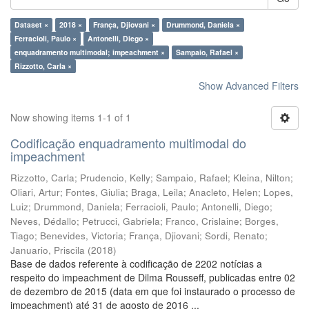
Dataset ×
2018 ×
França, Djiovani ×
Drummond, Daniela ×
Ferracioli, Paulo ×
Antonelli, Diego ×
enquadramento multimodal; impeachment ×
Sampaio, Rafael ×
Rizzotto, Carla ×
Show Advanced Filters
Now showing items 1-1 of 1
Codificação enquadramento multimodal do
impeachment
Rizzotto, Carla
;
Prudencio, Kelly
;
Sampaio, Rafael
;
Kleina, Nilton
;
Oliari, Artur
;
Fontes, Giulia
;
Braga, Leila
;
Anacleto, Helen
;
Lopes,
Luiz
;
Drummond, Daniela
;
Ferracioli, Paulo
;
Antonelli, Diego
;
Neves, Dédallo
;
Petrucci, Gabriela
;
Franco, Crislaine
;
Borges,
Tiago
;
Benevides, Victoria
;
França, Djiovani
;
Sordi, Renato
;
Januario, Priscila
(
2018
)
Base de dados referente à codificação de 2202 notícias a
respeito do impeachment de Dilma Rousseff, publicadas entre 02
de dezembro de 2015 (data em que foi instaurado o processo de
impeachment) até 31 de agosto de 2016 ...