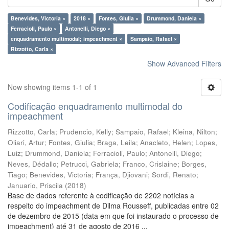
Benevides, Victoria ×
2018 ×
Fontes, Giulia ×
Drummond, Daniela ×
Ferracioli, Paulo ×
Antonelli, Diego ×
enquadramento multimodal; impeachment ×
Sampaio, Rafael ×
Rizzotto, Carla ×
Show Advanced Filters
Now showing items 1-1 of 1
Codificação enquadramento multimodal do
impeachment
Rizzotto, Carla
;
Prudencio, Kelly
;
Sampaio, Rafael
;
Kleina, Nilton
;
Oliari, Artur
;
Fontes, Giulia
;
Braga, Leila
;
Anacleto, Helen
;
Lopes,
Luiz
;
Drummond, Daniela
;
Ferracioli, Paulo
;
Antonelli, Diego
;
Neves, Dédallo
;
Petrucci, Gabriela
;
Franco, Crislaine
;
Borges,
Tiago
;
Benevides, Victoria
;
França, Djiovani
;
Sordi, Renato
;
Januario, Priscila
(
2018
)
Base de dados referente à codificação de 2202 notícias a
respeito do impeachment de Dilma Rousseff, publicadas entre 02
de dezembro de 2015 (data em que foi instaurado o processo de
impeachment) até 31 de agosto de 2016 ...