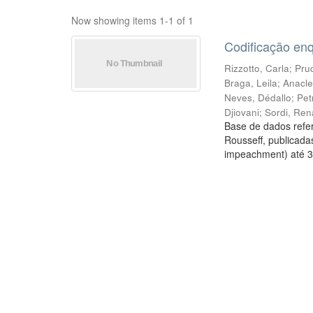
Now showing items 1-1 of 1
Codificação en
Rizzotto, Carla
;
Prud
Braga, Leila
;
Anacle
Neves, Dédallo
;
Pet
Djiovani
;
Sordi, Ren
Base de dados refer
Rousseff, publicada
impeachment) até 3