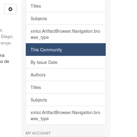
Titles
Subjects
ia
;
xmlui.ArtifactBrowser.Navigation.bro
, Diego
;
wse_type
rança,
This Community
lma
so de
By Issue Date
Authors
Titles
Subjects
xmlui.ArtifactBrowser.Navigation.bro
wse_type
MY ACCOUNT