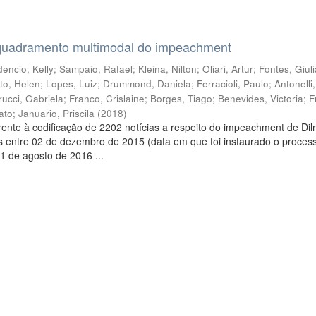
quadramento multimodal do impeachment
encio, Kelly
;
Sampaio, Rafael
;
Kleina, Nilton
;
Oliari, Artur
;
Fontes, Giul
to, Helen
;
Lopes, Luiz
;
Drummond, Daniela
;
Ferracioli, Paulo
;
Antonelli
rucci, Gabriela
;
Franco, Crislaine
;
Borges, Tiago
;
Benevides, Victoria
;
F
ato
;
Januario, Priscila
(
2018
)
ente à codificação de 2202 notícias a respeito do impeachment de Di
s entre 02 de dezembro de 2015 (data em que foi instaurado o proces
1 de agosto de 2016 ...