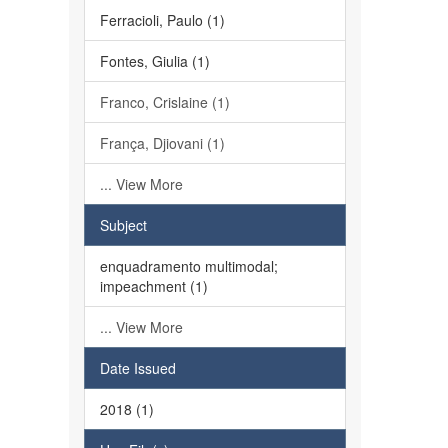
Ferracioli, Paulo (1)
Fontes, Giulia (1)
Franco, Crislaine (1)
França, Djiovani (1)
... View More
Subject
enquadramento multimodal;
impeachment (1)
... View More
Date Issued
2018 (1)