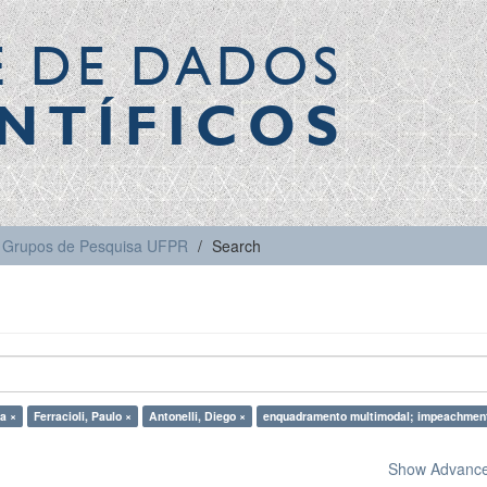
E DE DADOS
NTÍFICOS
Grupos de Pesquisa UFPR
Search
a ×
Ferracioli, Paulo ×
Antonelli, Diego ×
enquadramento multimodal; impeachmen
Show Advanced